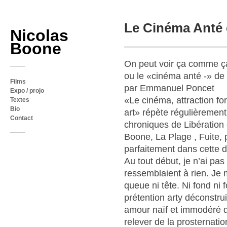
Le Cinéma Anté 
Nicolas
Boone
On peut voir ça comme ç
ou le «cinéma anté -» de
Films
par Emmanuel Poncet
Expo / projo
«Le cinéma, attraction fo
Textes
Bio
art» répète régulièrement
Contact
chroniques de Libération 
Boone, La Plage , Fuite, 
parfaitement dans cette d
Au tout début, je n’ai pas
ressemblaient à rien. Je me
queue ni tête. Ni fond ni 
prétention arty déconstru
amour naïf et immodéré d
relever de la prosternati