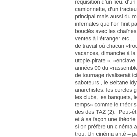
réquisition d’un lieu, d’u
camionnette, d’un tracteur
principal mais aussi du 
infernales que l’on finit 
bouclés avec les chaînes d
ventes à l’étranger etc …
de travail où chacun «tr
vacances, dimanche à la
utopie-pirate », «enclave
années 00 du «rassemblem
de tournage rivaliserait i
saboteurs , le Beltane id
anarchistes, les cercles 
les clubs, les banquets, l
temps» comme le théorisai
des des TAZ (2). Peut-êt
et à sa façon une théori
si on préfère un cinéma a
trou. Un cinéma anté – pa