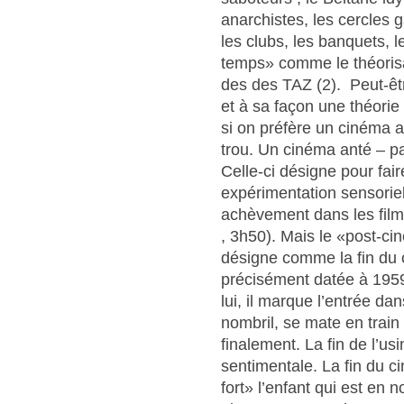
anarchistes, les cercles 
les clubs, les banquets, l
temps» comme le théorisai
des des TAZ (2). Peut-êt
et à sa façon une théori
si on préfère un cinéma a
trou. Un cinéma anté – pa
Celle-ci désigne pour fa
expérimentation sensoriel
achèvement dans les film
, 3h50). Mais le «post-ci
désigne comme la fin du c
précisément datée à 195
lui, il marque l’entrée da
nombril, se mate en train 
finalement. La fin de l’u
sentimentale. La fin du c
fort» l’enfant qui est en no