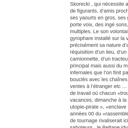
Skorecki , qui nécessite 
de figurants, d’amis proc
ses yaourts en gros, ses
porte voix, des ingé sons
multiples. Le son volont
gyrophare installé sur la v
précisément sa nature d’
réquisition d’un lieu, d’u
camionnette, d’un tracteur
principal mais aussi du 
infernales que l’on finit 
bouclés avec les chaînes d
ventes à l’étranger etc …
de travail où chacun «tr
vacances, dimanche à la
utopie-pirate », «enclave
années 00 du «rassemblem
de tournage rivaliserait i
saboteurs , le Beltane id