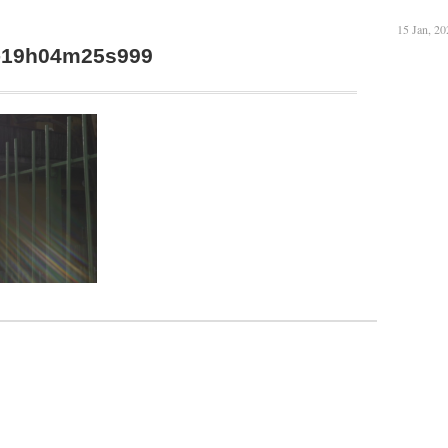
15 Jan, 20
5-19h04m25s999