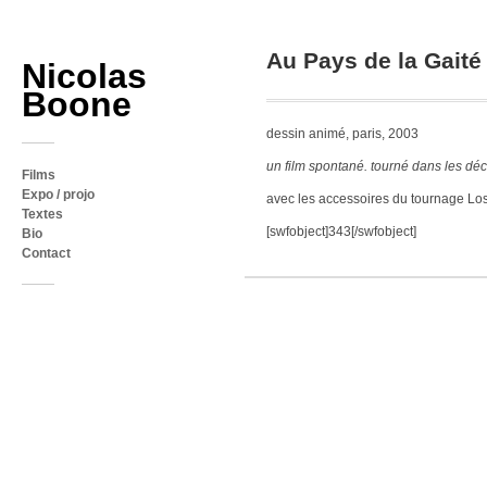
Au Pays de la Gaité
Nicolas
Boone
dessin animé, paris, 2003
un film spontané. tourné dans les déc
Films
Expo / projo
avec les accessoires du tournage Lo
Textes
[swfobject]343[/swfobject]
Bio
Contact