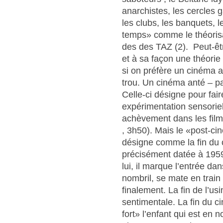
anarchistes, les cercles 
les clubs, les banquets, l
temps» comme le théorisai
des des TAZ (2). Peut-êt
et à sa façon une théori
si on préfère un cinéma a
trou. Un cinéma anté – pa
Celle-ci désigne pour fa
expérimentation sensoriel
achèvement dans les film
, 3h50). Mais le «post-ci
désigne comme la fin du c
précisément datée à 195
lui, il marque l’entrée da
nombril, se mate en train 
finalement. La fin de l’u
sentimentale. La fin du c
fort» l’enfant qui est en no