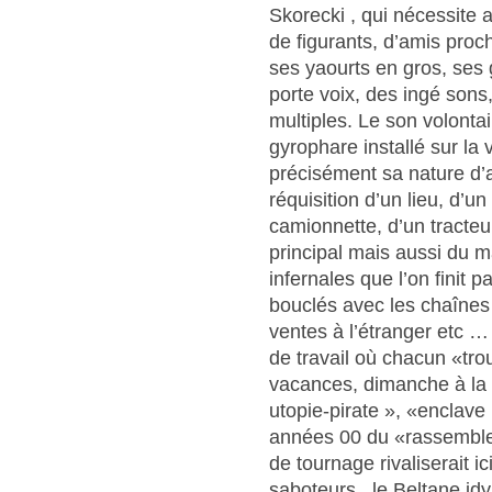
Skorecki , qui nécessite 
de figurants, d’amis proc
ses yaourts en gros, ses
porte voix, des ingé sons
multiples. Le son volont
gyrophare installé sur la v
précisément sa nature d’
réquisition d’un lieu, d’u
camionnette, d’un tracteur
principal mais aussi du 
infernales que l’on finit 
bouclés avec les chaînes d
ventes à l’étranger etc …
de travail où chacun «tr
vacances, dimanche à la
utopie-pirate », «enclave
années 00 du «rassemblem
de tournage rivaliserait i
saboteurs , le Beltane id