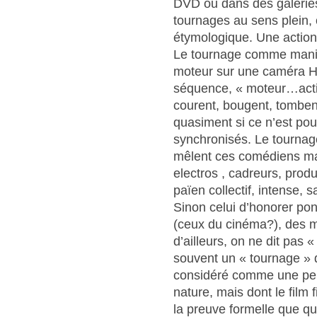
DVD ou dans des galeries
tournages au sens plein, 
étymologique. Une action 
Le tournage comme manivel
moteur sur une caméra Hi
séquence, « moteur…action
courent, bougent, tombent,
quasiment si ce n’est pou
synchronisés. Le tourna
mêlent ces comédiens mais
electros , cadreurs, produ
païen collectif, intense, 
Sinon celui d’honorer po
(ceux du cinéma?), des m
d’ailleurs, on ne dit pas 
souvent un « tournage » 
considéré comme une perf
nature, mais dont le film 
la preuve formelle que qu