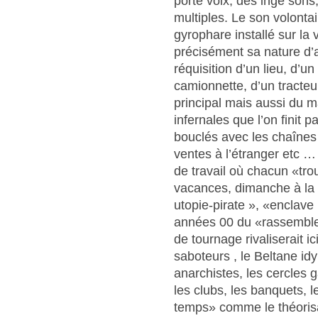
porte voix, des ingé sons
multiples. Le son volont
gyrophare installé sur la v
précisément sa nature d’
réquisition d’un lieu, d’u
camionnette, d’un tracteur
principal mais aussi du 
infernales que l’on finit 
bouclés avec les chaînes d
ventes à l’étranger etc …
de travail où chacun «tr
vacances, dimanche à la
utopie-pirate », «enclave
années 00 du «rassemblem
de tournage rivaliserait i
saboteurs , le Beltane id
anarchistes, les cercles 
les clubs, les banquets, l
temps» comme le théorisai